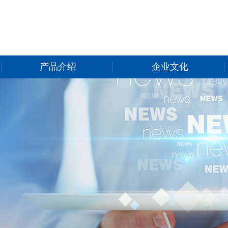
产品介绍
企业文化