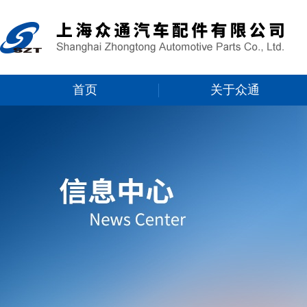
首页
关于众通