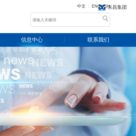
中文
|
ENGLISH
东昌集团
信息中心
联系我们